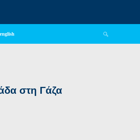
english
άδα στη Γάζα