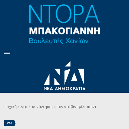
αρχική
νεα
συνάντηση με τον ντέιβιντ μίλιμπαντ
νεα