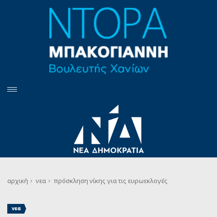
αρχική
νεα
πρόσκληση νίκης για τις ευρωεκλογές
νεα