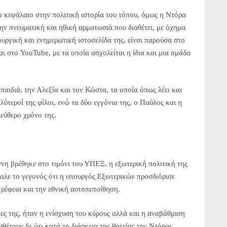
ο κεφάλαιο στην πολιτική ιστορία του τόπου, όμως η Ντόρα
την πνευματική και ηθική αρματωσιά που διαθέτει, με όχημα
ουργική και ενημερωτική ιστοσελίδα της, είναι παρούσα στο
και στο YouTube, με τα οποία ασχολείται η ίδια και μια ομάδα
παιδιά, την Αλεξία και τον Κώστα, τα οποία όπως λέει και
αλύτεροί της φίλοι, ενώ τα δύο εγγόνια της, ο Παύλος και η
εύθερο χρόνο της.
νη βρέθηκε στο τιμόνι του ΥΠΕΞ, η εξωτερική πολιτική της
αλε το γεγονός ότι η υπουργός Εξωτερικών προσδιόρισε
τρέφεια και την εθνική αυτοπεποίθηση.
ς της, ήταν η ενίσχυση του κύρους αλλά και η αναβάθμιση
θέτουν δε ότι κατά τη διάρκεια της θητείας της Ντόρας