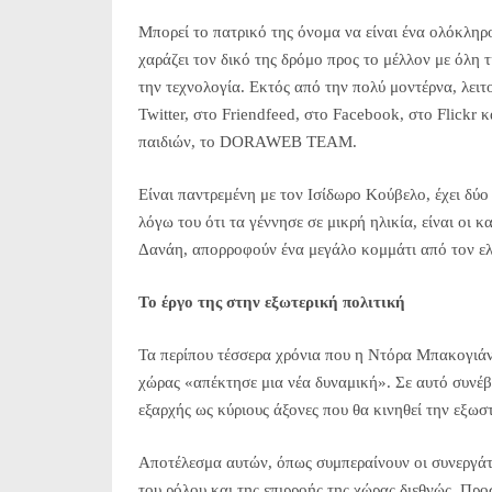
Μπορεί το πατρικό της όνομα να είναι ένα ολόκληρ
χαράζει τον δικό της δρόμο προς το μέλλον με όλη 
την τεχνολογία. Εκτός από την πολύ μοντέρνα, λειτ
Twitter, στο Friendfeed, στο Facebook, στο Flickr 
παιδιών, το DORAWEB TEAM.
Είναι παντρεμένη με τον Ισίδωρο Κούβελο, έχει δύο 
λόγω του ότι τα γέννησε σε μικρή ηλικία, είναι οι κ
Δανάη, απορροφούν ένα μεγάλο κομμάτι από τον ελ
Το έργο της στην εξωτερική πολιτική
Τα περίπου τέσσερα χρόνια που η Ντόρα Μπακογιάν
χώρας «απέκτησε μια νέα δυναμική». Σε αυτό συνέβ
εξαρχής ως κύριους άξονες που θα κινηθεί την εξωσ
Αποτέλεσμα αυτών, όπως συμπεραίνουν οι συνεργάτε
του ρόλου και της επιρροής της χώρας διεθνώς. Προσ