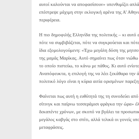
αυτοί καλούνται να αποφασίσουν» υπενθυμίζει απλά
επέστρεψε μάχιμη στην εκλογική αρένα της Α’ Αθηνών
περιφέρεια.
Η πιο δημοφιλής Ελληνίδα της πολιτικής – κι αυτό ε
πότε να συμβιβάζεται, πότε να συγκρούεται και πότ
ίδια εξομολογούμενη: «Έχω μεγάλη δόση της μητσο
της μαμάς Mαρίκας. Αυτό σημαίνει πως όταν νιώθω ό
το οποίο πιστεύω, το κάνω με πάθος. Κι αυτό ενίοτε
Αναπόφευκτα, η επιλογή της να λέει ξεκάθαρα την 
πολιτικό λόγο είναι η κύρια αιτία ορισμένων παρεξ
Φαίνεται πως αυτή η ευθύτητά της τη συνοδεύει α
σίτινγκ και παίρνω τεσσεράμισι φράγκα την ώρα» έλ
δεκαπέντε χρόνων, με σκοπό να βγάλει τα προσωπικ
μεγάλος καβγάς στο σπίτι, αλλά τελικά οι γονείς 
μεταφράσεις.