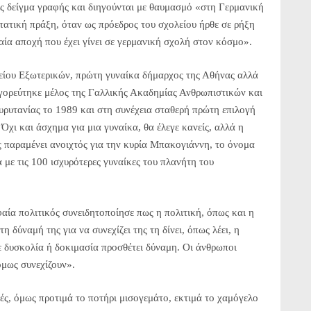
ές δείγμα γραφής και διηγούνται με θαυμασμό «στη Γερμανική
ατική πράξη, όταν ως πρόεδρος του σχολείου ήρθε σε ρήξη
αία αποχή που έχει γίνει σε γερμανική σχολή στον κόσμο».
είου Εξωτερικών, πρώτη γυναίκα δήμαρχος της Αθήνας αλλά
αγορεύτηκε μέλος της Γαλλικής Ακαδημίας Ανθρωπιστικών και
ρυτανίας το 1989 και στη συνέχεια σταθερή πρώτη επιλογή
χι και άσχημα για μια γυναίκα, θα έλεγε κανείς, αλλά η
ς παραμένει ανοιχτός για την κυρία Mπακογιάννη, το όνομα
α με τις 100 ισχυρότερες γυναίκες του πλανήτη του
φαία πολιτικός συνειδητοποίησε πως η πολιτική, όπως και η
η δύναμή της για να συνεχίζει της τη δίνει, όπως λέει, η
 δυσκολία ή δοκιμασία προσθέτει δύναμη. Οι άνθρωποι
όμως συνεχίζουν».
ές, όμως προτιμά το ποτήρι μισογεμάτο, εκτιμά το χαμόγελο