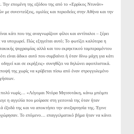
. Την επομένη της εξόδου της από το «Ερρίκος Ντυνάν»
 με συνεντεύξεις, ομιλίες και περιοδείες στην Αθήνα και την
ίναι κάτι που της αναγνωρίζουν φίλοι και αντίπαλοι – ξέρει
ε να υποχωρεί. Πώς εξηγείται αυτό; Το φωτίζει καλύτερα η
τακικής ψυχραιμίας αλλά και του εκρηκτικού ταμπεραμέντου
τι είναι άδικο αυτό που συμβαίνει ή όταν δίνω μάχη για κάτι
 οδηγεί και σε εκρήξεις» συνηθίζει να δηλώνει αφοπλιστικά.
άποψή της χωρίς να κρύβεται πίσω από έναν στρογγυλεμένο
ηγήσεων.
πό πολύ νωρίς… «Λέγομαι Nτόρα Μητσοτάκη, κάνω μπέιμπι
εγε η αγγελία που μοίρασε στη γειτονιά της όταν ήταν
ά έξοδά της και να αποκτήσει την ανεξαρτησία της. Έγινε
υποχώρησαν. Το επόμενο… επαγγελματικό βήμα ήταν να κάνει