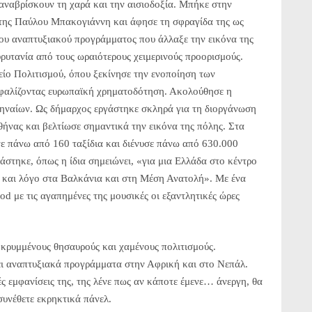
ξαναβρίσκουν τη χαρά και την αισιοδοξία. Μπήκε στην
 της Παύλου Μπακογιάννη και άφησε τη σφραγίδα της ως
λου αναπτυξιακού προγράμματος που άλλαξε την εικόνα της
υρυτανία από τους ωραιότερους χειμερινούς προορισμούς.
είο Πολιτισμού, όπου ξεκίνησε την ενοποίηση των
σφαλίζοντας ευρωπαϊκή χρηματοδότηση. Ακολούθησε η
ηναίων. Ως δήμαρχος εργάστηκε σκληρά για τη διοργάνωση
νας και βελτίωσε σημαντικά την εικόνα της πόλης. Στα
ε πάνω από 160 ταξίδια και διένυσε πάνω από 630.000
γάστηκε, όπως η ίδια σημειώνει, «για μια Ελλάδα στο κέντρο
 και λόγο στα Βαλκάνια και στη Μέση Ανατολή». Με ένα
d με τις αγαπημένες της μουσικές οι εξαντλητικές ώρες
 κρυμμένους θησαυρούς και χαμένους πολιτισμούς.
ει αναπτυξιακά προγράμματα στην Αφρική και στο Νεπάλ.
ές εμφανίσεις της, της λένε πως αν κάποτε έμενε… άνεργη, θα
συνέθετε εκρηκτικά πάνελ.