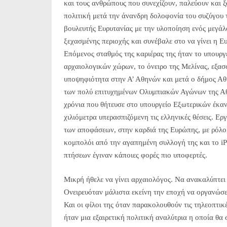
και τους ανθρώπους που συνεχίζουν, παλεύουν και 
πολιτική μετά την άνανδρη δολοφονία του συζύγου
βουλευτής Ευρυτανίας με την υλοποίηση ενός μεγά
ξεχασμένης περιοχής και συνέβαλε στο να γίνει η Ε
Επόμενος σταθμός της καριέρας της ήταν το υπουργ
αρχαιολογικών χώρων, το όνειρο της Μελίνας, εξα
υποψηφιότητα στην Α’ Αθηνών και μετά ο δήμος Αθ
των πολύ επιτυχημένων Ολυμπιακών Αγώνων της Αθή
χρόνια που θήτευσε στο υπουργείο Εξωτερικών έκαν
χιλιόμετρα υπερασπιζόμενη τις ελληνικές θέσεις. Ερ
των αποφάσεων, στην καρδιά της Ευρώπης, με ρόλο
κομπολόι από την αγαπημένη συλλογή της και το iPo
πτήσεων έγιναν κάποιες φορές πιο υποφερτές.
Μικρή ήθελε να γίνει αρχαιολόγος. Να ανακαλύπτει
Ονειρευόταν μάλιστα εκείνη την εποχή να οργανώσ
Και οι φίλοι της όταν παρακολουθούν τις τηλεοπτικ
ήταν μια εξαιρετική πολιτική αναλύτρια η οποία θα 