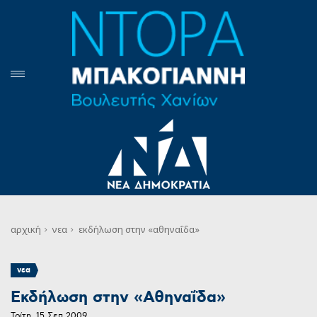
αρχική
νεα
εκδήλωση στην «αθηναΐδα»
νεα
Εκδήλωση στην «Αθηναΐδα»
Τρίτη, 15 Σεπ 2009