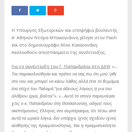
Η Υπουργός Εξωτερικών και υποψήφια βουλευτής
Α’ Αθηνών Ντόρα Μπακογιάννη μίλησε στον Flash
και στο δημοσιογράφο Νίκο Κακαουνάκη.
Ακολουθούν αποσπάσματα της συνέντευξης:
Για τη συνέντευξη του Γ. Παπανδρέου στη ΔΕΘ
:
«…
Τον παρακολούθησα και πρέπει να σας πω ότι μού ‘ρθε
στο νου και μπορεί να κάνω λάθος αλλά έτσι το θυμάμαι
ένα στίχο του Παλαμά “για άδειους λόγους ή για του
ολέθρου έργα, βαλτοί”». «…Αυτό το οποίο παρουσίασε
χτες ο κ. Παπανδρέου στη Θεσσαλονίκη, οδηγεί τους
σκεπτόμενους Έλληνες στο συμπέρασμα, ότι πίσω από
αυτά τα ωραία λόγια, δεν υπάρχει ίχνος σχεδίου ίχνος
αίσθησης της πραγματικότητας. Και η πραγματικότητα