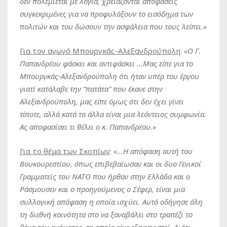
δεν πολεμιέται με λόγια, χρειάζονται αποφάσεις
συγκεκριμένες για να προφυλάξουν το εισόδημα των
πολιτών και του δώσουν την ασφάλεια που τους λείπει.»
Για τον αγωγό Μπουργκάς-Αλεξανδρούπολη
:
«Ο Γ.
Παπανδρέου φάσκει και αντιφάσκει …Μας είπε για το
Μπουργκάς-Αλεξανδρούπολη ότι ήταν υπέρ του έργου
γιατί κατάλαβε την “πατάτα” που έκανε στην
Αλεξανδρούπολη, μας είπε όμως ότι δεν έχει γίνει
τίποτε, αλλά κατά τα άλλα είναι μια λεόντειος συμφωνία.
Ας αποφασίσει τι θέλει ο κ. Παπανδρέου.»
Για το θέμα των Σκοπίων
:
«…Η απόφαση αυτή του
Βουκουρεστίου, όπως επιβεβαίωσαν και οι δυο Γενικοί
Γραμματείς του ΝΑΤΟ που ήρθαν στην Ελλάδα και ο
Ράσμουσεν και ο προηγούμενος ο Σέφερ, είναι μια
συλλογική απόφαση η οποία ισχύει. Αυτό οδήγησε όλη
τη διεθνή κοινότητα στο να ξαναβάλει στο τραπέζι το
θέμα του ονόματος, το οποίο είχε εξαφανιστεί. Διότι