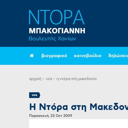
βιογραφικό
κοινοβούλιο
δηλώσει
αρχική
νεα
η ντόρα στη μακεδονία
νεα
Η Ντόρα στη Μακεδον
Παρασκευή, 23 Οκτ 2009