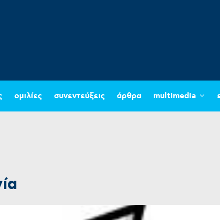
ς
ομιλίες
συνεντεύξεις
άρθρα
multimedia
ία