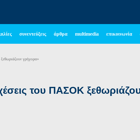
μιλίες
συνεντεύξεις
άρθρα
multimedia
επικοινωνία
κ ξεθωριάζουν γρήγορα»
χέσεις του ΠΑΣΟΚ ξεθωριάζο