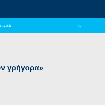
english
υν γρήγορα»