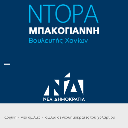
αρχική
νεα
ομιλίες
ομιλία σε νεοδημοκράτες του χολαργού