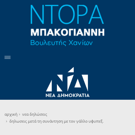
αρχική
νεα
δηλώσεις
δηλωσεις μετά τη συνάντηση με τον γάλλο υφυπεξ.