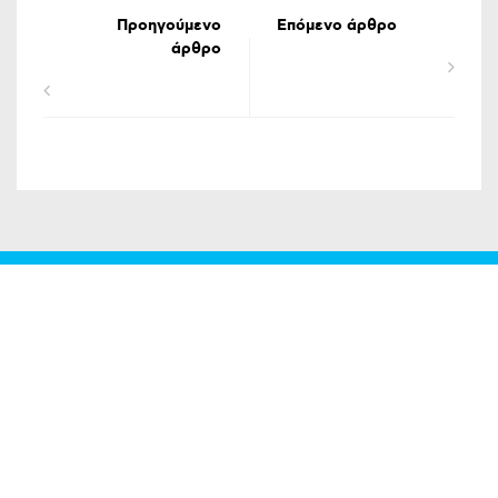
Προηγούμενο
Επόμενο άρθρο
άρθρο
ΟΡΟΙ ΧΡΗΣΗΣ
ΔΗΛΩΣΗ ΠΡΟΣΤΑΣΙΑΣ ΠΡΟΣΩΠΙΚΩΝ ΔΕΔΟΜΕΝΩΝ
ΕΠΙΚΟΙΝΩΝΙΑ