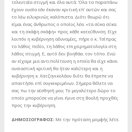
τελευταία στιγμή και όλα αυτά. Όλα τα παραπάνω
έχουν ουσία εάν έκαναν κριτική επ’ αυτών και σας
το λέω ειλικρινώς καλόπιστα. Διότι θεωρώ ότι
είμαι ένας άνθρωπος ο οποίος λέει «τα σύκα σύκα
και τη σκάφη σκάφη» προς κάθε κατεύθυνση. Είχε
λοιπόν η κυβέρνηση αδυναμίες, πήρε ο κ. Τσίπρας
το λάθος πεδίο, τη λάθος επιχειρηματολογία στη
λάθος στιγμή. Ε, αυτό δεν βοηθάει τον τόπο. Ενώ
αν είχαμε μια αντιπολίτευση η οποία θα είχε κάνει
ουσιαστική κριτική θα ήταν καλύτερη και η
κυβέρνηση κ. Χατζηνικολάου διότι θα έπρεπε να
απαντήσει επί συγκεκριμένων. Σήμερα θέλετε να
σας πω την αίσθησή μου; Το μεγαλύτερο δώρο το
οποίο μπορούσε να γίνει έγινε στη Βουλή προχθές
προς την κυβέρνηση.
ΔΗΜΟΣΙΟΓΡΑΦΟΣ:
Με την πρόταση μομφής λέτε.