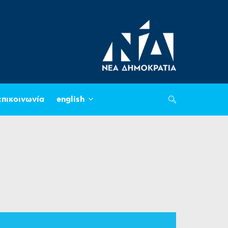
επικοινωνία
english