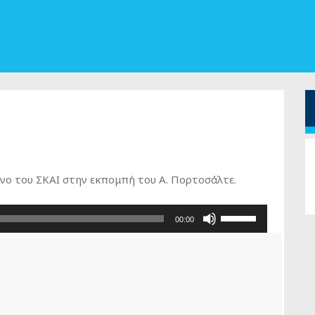
νο του ΣΚΑΙ στην εκπομπή του Α. Πορτοσάλτε.
Χρησιμοποιείστε
00:00
τα
πλήκτρα
Πάνω/
Κάτω
βέλος
για