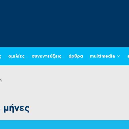
ς
ομιλίες
συνεντεύξεις
άρθρα
multimedia
ες
4 μήνες