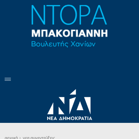
αρχική
νεα
συνεντεύξεις