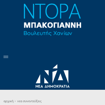
αρχική
νεα
συνεντεύξεις