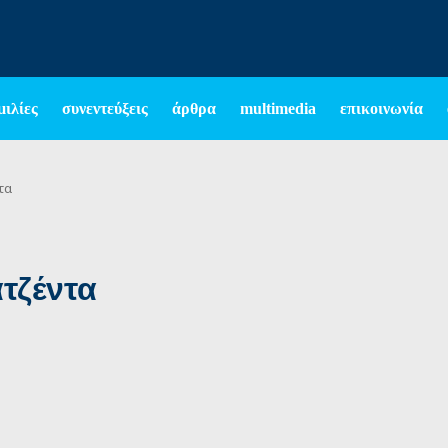
μιλίες
συνεντεύξεις
άρθρα
multimedia
επικοινωνία
τα
τζέντα