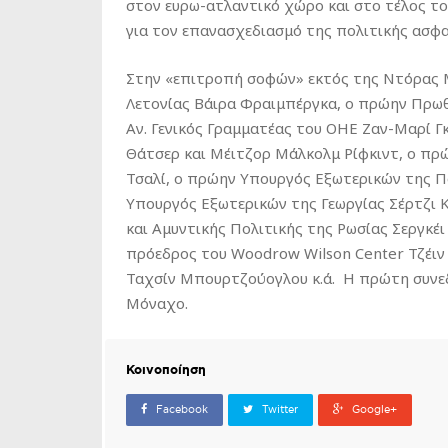
στον ευρω-ατλαντικό χώρο και στο τέλος τ
για τον επανασχεδιασμό της πολιτικής ασφα
Στην «επιτροπή σοφών» εκτός της Ντόρας
Λετονίας Βάιρα Φραιμπέργκα, ο πρώην Πρω
Αν. Γενικός Γραμματέας του ΟΗΕ Ζαν-Μαρί 
Θάτσερ και Μέιτζορ Μάλκολμ Ρίφκιντ, ο πρ
Τσαλί, ο πρώην Υπουργός Εξωτερικών της Π
Υπουργός Εξωτερικών της Γεωργίας Σέρτζι 
και Αμυντικής Πολιτικής της Ρωσίας Σεργκέ
πρόεδρος του Woodrow Wilson Center Τζέιν
Ταχσίν Μπουρτζούογλου κ.ά. Η πρώτη συνε
Μόναχο.
Κοινοποίηση
Facebook
Twitter
Google+