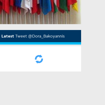
Latest
Tweet @Dora_Bakoyannis