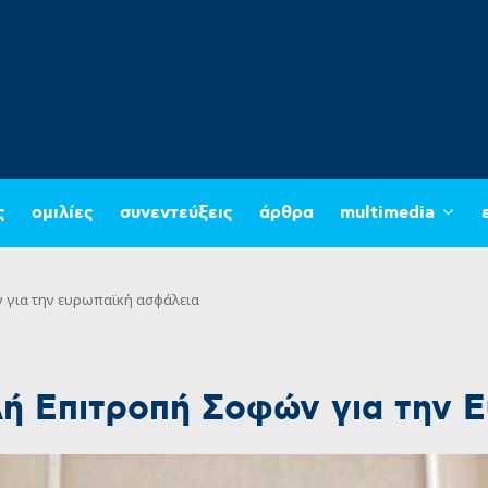
ς
ομιλίες
συνεντεύξεις
άρθρα
multimedia
 για την ευρωπαϊκή ασφάλεια
λή Επιτροπή Σοφών για την 