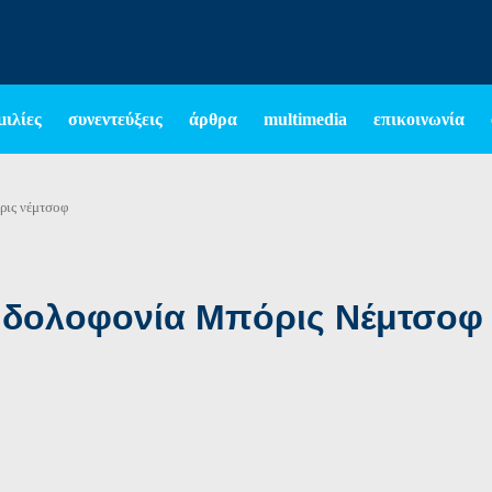
μιλίες
συνεντεύξεις
άρθρα
multimedia
επικοινωνία
ρις νέμτσοφ
α δολοφονία Μπόρις Νέμτσοφ