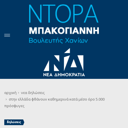
αρχική
νεα
δηλώσεις
στην ελλάδα φθάνουν καθημερινά κατά μέσο όρο 5.000
πρόσφυγες
δηλώσεις