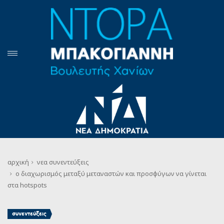
αρχική
νεα
συνεντεύξεις
ο διαχωρισμός μεταξύ μεταναστών και προσφύγων να γίνεται
στα hotspots
συνεντεύξεις