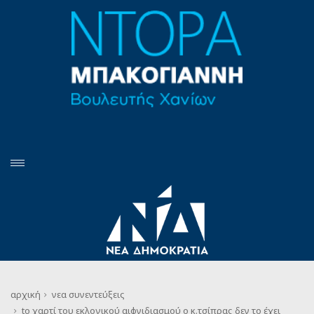
αρχική
νεα
συνεντεύξεις
tο χαρτί του εκλογικού αιφνιδιασμού ο κ.τσίπρας δεν το έχει