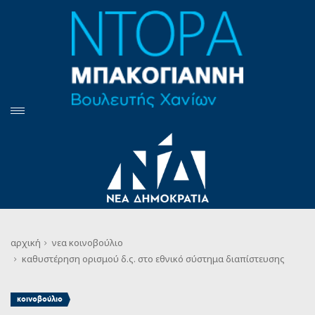
αρχική
νεα
κοινοβούλιο
καθυστέρηση ορισμού δ.ς. στο εθνικό σύστημα διαπίστευσης
κοινοβούλιο