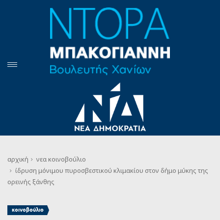
αρχική
νεα
κοινοβούλιο
ίδρυση μόνιμου πυροσβεστικού κλιμακίου στον δήμο μύκης της
ορεινής ξάνθης
κοινοβούλιο