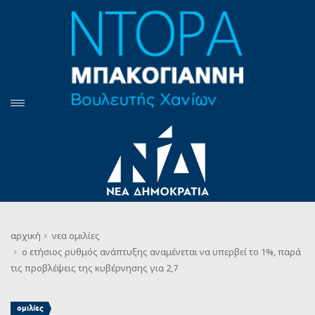
αρχική
νεα
ομιλίες
ο ετήσιος ρυθμός ανάπτυξης αναμένεται να υπερβεί το 1%, παρά
τις προβλέψεις της κυβέρνησης για 2,7
ομιλίες