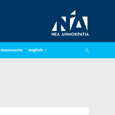
επικοινωνία
english