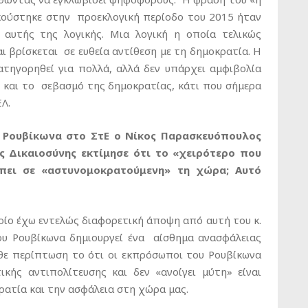
ακούστηκε στην προεκλογική περίοδο του 2015 ήταν
 αυτής της λογικής. Μια λογική η οποία τελικώς
ι βρίσκεται σε ευθεία αντίθεση με τη δημοκρατία. Η
ατηγορηθεί για πολλά, αλλά δεν υπάρχει αμφιβολία
η και το σεβασμό της δημοκρατίας, κάτι που σήμερα
Λ.
υ Ρουβίκωνα στο ΣτΕ ο Νίκος Παρασκευόπουλος
ς Δικαιοσύνης εκτίμησε ότι το «χειρότερο που
έπει σε «αστυνομοκρατούμενη» τη χώρα; Αυτό
ποίο έχω εντελώς διαφορετική άποψη από αυτή του κ.
ου Ρουβίκωνα δημιουργεί ένα αίσθημα ανασφάλειας
άθε περίπτωση το ότι οι εκπρόσωποι του Ρουβίκωνα
κής αντιπολίτευσης και δεν «ανοίγει μύτη» είναι
ρατία και την ασφάλεια στη χώρα μας.