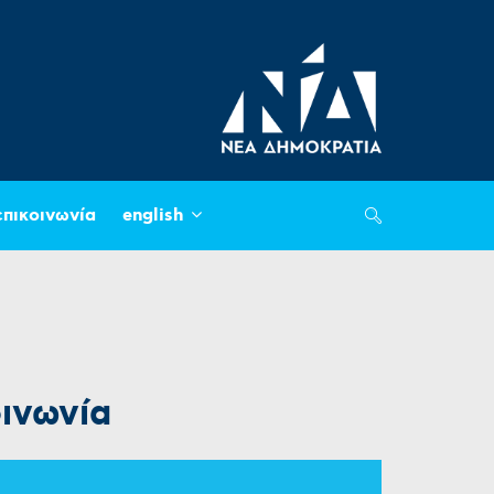
επικοινωνία
english
οινωνία