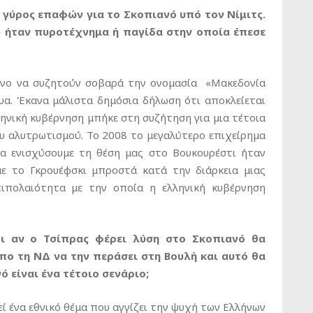
ος γύρος επαφών για το Σκοπιανό υπό τον Νίμιτς.
» ήταν πυροτέχνημα ή παγίδα στην οποία έπεσε
νο να συζητούν σοβαρά την ονομασία «Μακεδονία
ευα. Έκανα μάλιστα δημόσια δήλωση ότι αποκλείεται
ληνική κυβέρνηση μπήκε στη συζήτηση για μια τέτοια
υ αλυτρωτισμού. Το 2008 το μεγαλύτερο επιχείρημα
να ενισχύσουμε τη θέση μας στο Βουκουρέστι ήταν
ε το Γκρουέφσκι μπροστά κατά την διάρκεια μιας
πιπολαιότητα με την οποία η ελληνική κυβέρνηση
ότι αν ο Τσίπρας φέρει λύση στο Σκοπιανό θα
πο τη ΝΔ να την περάσει στη Βουλή και αυτό θα
 είναι ένα τέτοιο σενάριο;
εί ένα εθνικό θέμα που αγγίζει την ψυχή των Ελλήνων