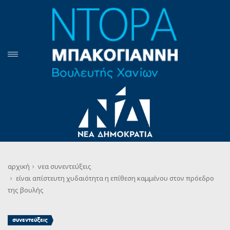
αρχική
νεα
συνεντεύξεις
είναι απίστευτη χυδαιότητα η επίθεση καμμένου στον πρόεδρο
της βουλής
συνεντεύξεις