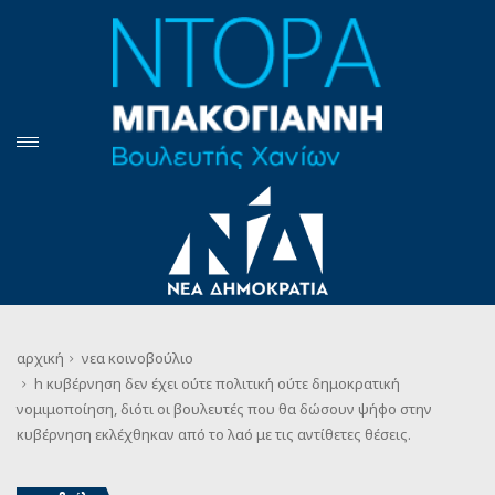
αρχική
νεα
κοινοβούλιο
h κυβέρνηση δεν έχει ούτε πολιτική ούτε δημοκρατική
νομιμοποίηση, διότι οι βουλευτές που θα δώσουν ψήφο στην
κυβέρνηση εκλέχθηκαν από το λαό με τις αντίθετες θέσεις.