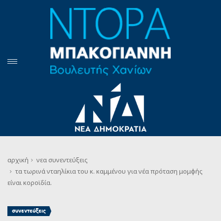
αρχική
νεα
συνεντεύξεις
τα τωρινά νταηλίκια του κ. καμμένου για νέα πρόταση μομφής
είναι κοροϊδία.
συνεντεύξεις