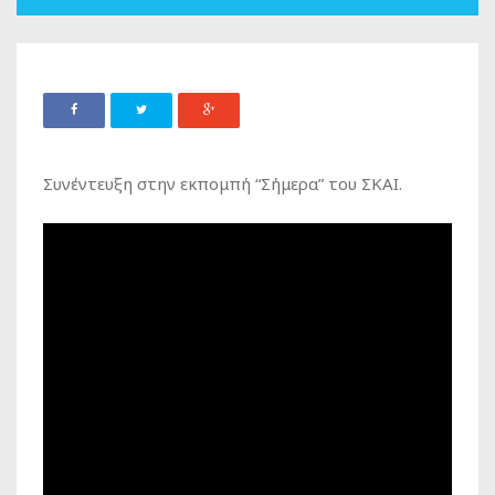
Συνέντευξη στην εκπομπή “Σήμερα” του ΣΚΑΙ.