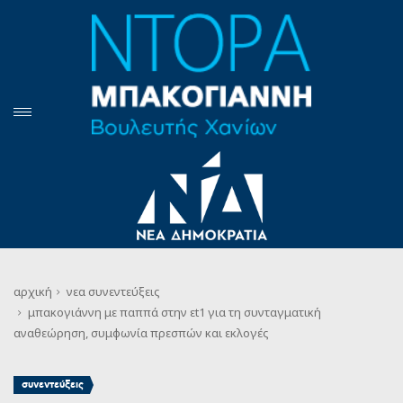
αρχική
νεα
συνεντεύξεις
μπακογιάννη με παππά στην εt1 για τη συνταγματική
αναθεώρηση, συμφωνία πρεσπών και εκλογές
συνεντεύξεις