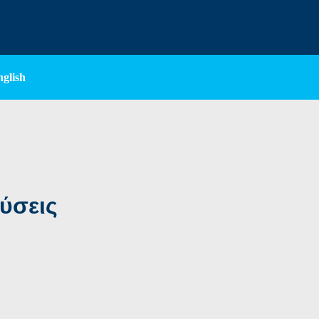
nglish
ύσεις