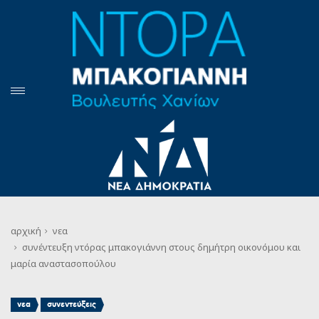
αρχική
νεα
συνέντευξη ντόρας μπακογιάννη στους δημήτρη οικονόμου και
μαρία αναστασοπούλου
,
νεα
συνεντεύξεις