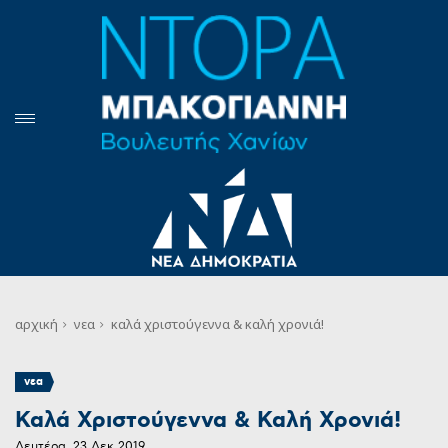
αρχική
νεα
καλά χριστούγεννα & καλή χρονιά!
νεα
Καλά Χριστούγεννα & Καλή Χρονιά!
Δευτέρα, 23 Δεκ 2019