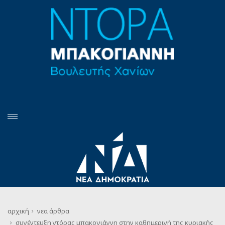
αρχική
νεα
άρθρα
συνέντευξη ντόρας μπακογιάννη στην καθημερινή της κυριακής