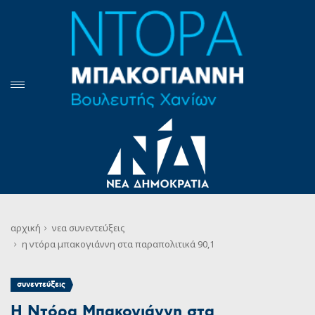
αρχική
νεα
συνεντεύξεις
η ντόρα μπακογιάννη στα παραπολιτικά 90,1
συνεντεύξεις
Η Ντόρα Μπακογιάννη στα