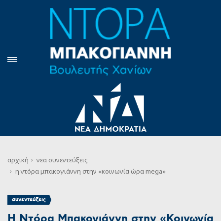
αρχική
νεα
συνεντεύξεις
η ντόρα μπακογιάννη στην «κοινωνία ώρα mega»
συνεντεύξεις
Η Ντόρα Μπακογιάννη στην «Κοινωνία