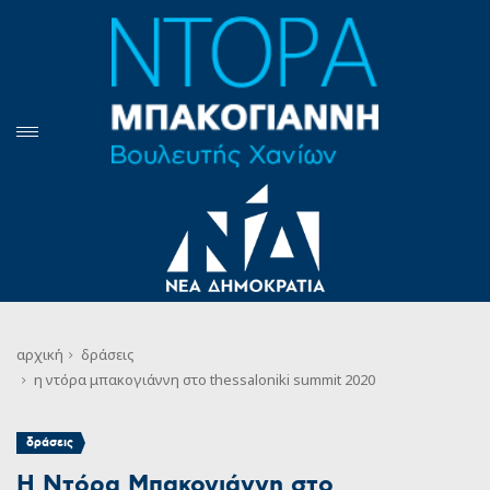
αρχική
δράσεις
η ντόρα μπακογιάννη στο thessaloniki summit 2020
δράσεις
Η Ντόρα Μπακογιάννη στο