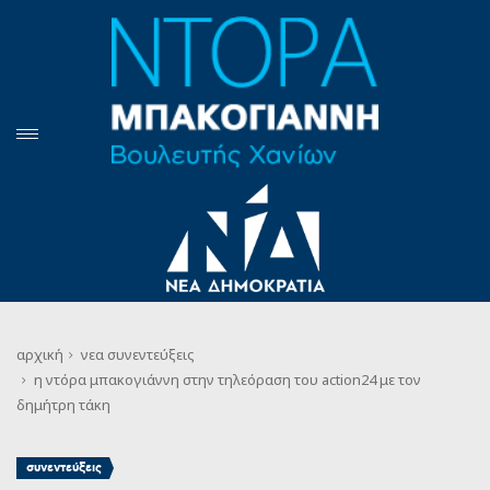
αρχική
νεα
συνεντεύξεις
η ντόρα μπακογιάννη στην τηλεόραση του action24 με τον
δημήτρη τάκη
συνεντεύξεις