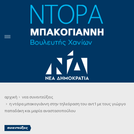
αρχική
νεα
συνεντεύξεις
η ντόρα μπακογιάννη στην τηλεόραση του αντ1 με τους γιώργο
παπαδάκη και μαρία αναστασοπούλου
συνεντεύξεις