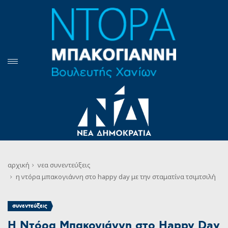
αρχική
νεα
συνεντεύξεις
η ντόρα μπακογιάννη στο happy day με την σταματίνα τσιμτσιλή
συνεντεύξεις
Η Ντόρα Μπακογιάννη στο Happy Day