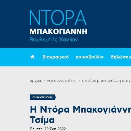
βιογραφικό
κοινοβούλιο
δηλώσει
αρχική
νεα
συνεντεύξεις
η ντόρα μπακογιάννη στο ρ
συνεντεύξεις
Η Ντόρα Μπακογιάννη
Τσίμα
Πέμπτη, 29 Σεπ 2022