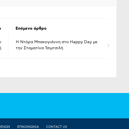
ο
Επόμενο άρθρο
υ
Η Ντόρα Μπακογιάννη στο Happy Day με
ή
την Σταματίνα Τσιμτσιλή
ΜΕΝΩΝ
ΕΠΙΚΟΙΝΩΝΙΑ
CONTACT US