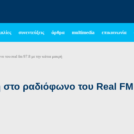
μιλίες
συνεντεύξεις
άρθρα
multimedia
επικοινωνία
ο του real fm 97.8 με την κάτια μακρή
στο ραδιόφωνο του Real FM 9