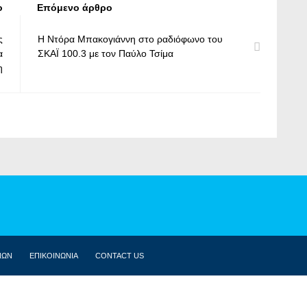
ο
Επόμενο άρθρο
ς
Η Ντόρα Μπακογιάννη στο ραδιόφωνο του
α
ΣΚΑΪ 100.3 με τον Παύλο Τσίμα
η
ΝΩΝ
ΕΠΙΚΟΙΝΩΝΙΑ
CONTACT US