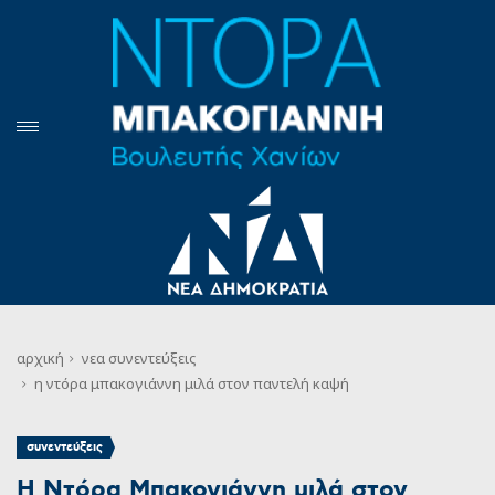
αρχική
νεα
συνεντεύξεις
η ντόρα μπακογιάννη μιλά στον παντελή καψή
συνεντεύξεις
Η Ντόρα Μπακογιάννη μιλά στον