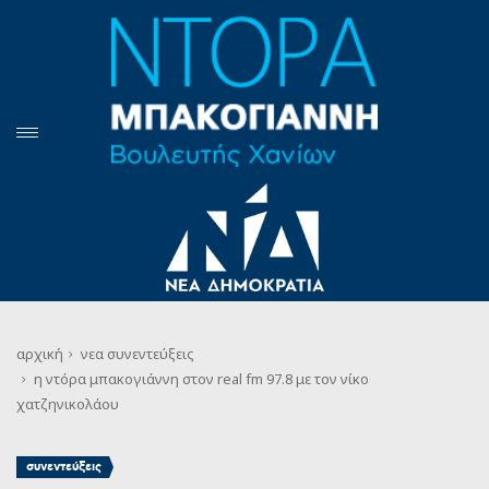
αρχική
νεα
συνεντεύξεις
η ντόρα μπακογιάννη στον real fm 97.8 με τον νίκο
χατζηνικολάου
συνεντεύξεις