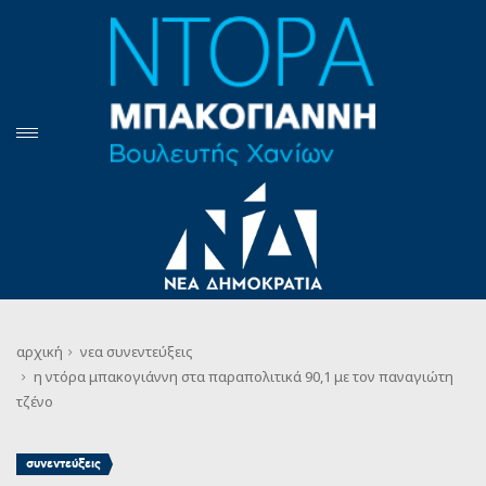
αρχική
νεα
συνεντεύξεις
η ντόρα μπακογιάννη στα παραπολιτικά 90,1 με τον παναγιώτη
τζένο
συνεντεύξεις