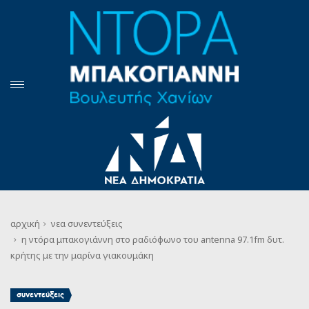
αρχική
νεα
συνεντεύξεις
η ντόρα μπακογιάννη στο ραδιόφωνο του antenna 97.1fm δυτ.
κρήτης με την μαρίνα γιακουμάκη
συνεντεύξεις