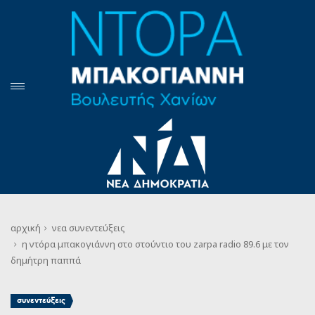
αρχική
νεα
συνεντεύξεις
η ντόρα μπακογιάννη στο στούντιο του zarpa radio 89.6 με τον
δημήτρη παππά
συνεντεύξεις