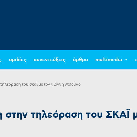
ς
ομιλίες
συνεντεύξεις
άρθρα
multimedia
τηλεόραση του σκαϊ με τον γιάννη ντσούνο
 στην τηλεόραση του ΣΚΑΪ μ