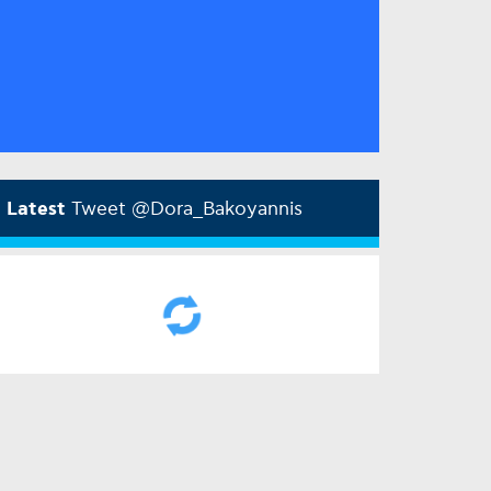
Latest
Tweet @Dora_Bakoyannis