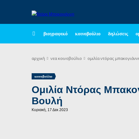
βιογραφικό
κοινοβούλιο
δηλώσεις
ο
αρχική
νεα
κοινοβούλιο
ομιλία ντόρας μπακογιάνν
κοινοβούλιο
Ομιλία Ντόρας Μπακο
Βουλή
Κυριακή, 17 Δεκ 2023