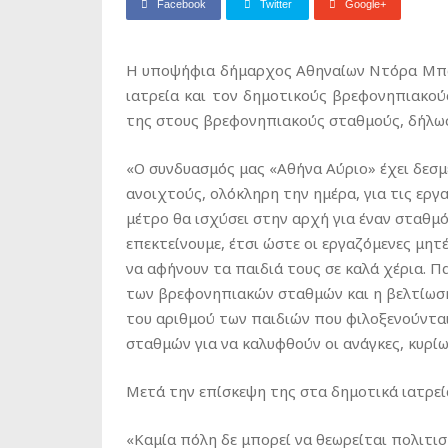
Facebook
Twitter
Google+
Η υποψήφια δήμαρχος Αθηναίων Ντόρα Μπα
ιατρεία και τον δημοτικούς βρεφονηπιακο
της στους βρεφονηπιακούς σταθμούς, δήλωσ
«Ο συνδυασμός μας «Αθήνα Αύριο» έχει δεσμ
ανοιχτούς, ολόκληρη την ημέρα, για τις εργ
μέτρο θα ισχύσει στην αρχή για έναν σταθμό
επεκτείνουμε, έτσι ώστε οι εργαζόμενες μητ
να αφήνουν τα παιδιά τους σε καλά χέρια. Π
των βρεφονηπιακών σταθμών και η βελτίωσ
του αριθμού των παιδιών που φιλοξενούνται 
σταθμών για να καλυφθούν οι ανάγκες, κυρ
Μετά την επίσκεψη της στα δημοτικά ιατρε
«Καμία πόλη δε μπορεί να θεωρείται πολιτισ