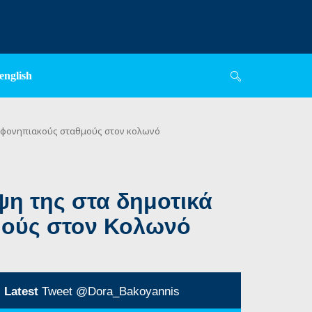
english
βρεφονηπιακούς σταθμούς στον κολωνό
η της στα δημοτικά
θμούς στον Κολωνό
Latest
Tweet @Dora_Bakoyannis