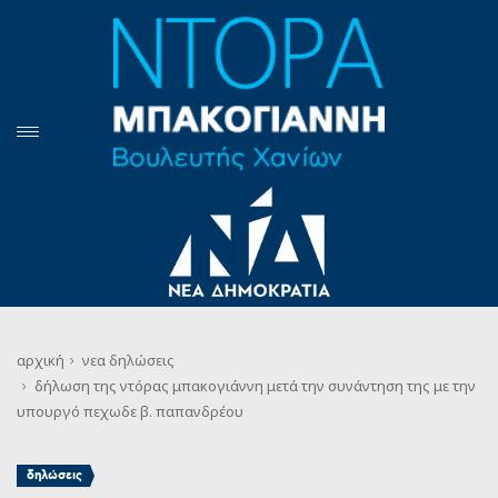
αρχική
νεα
δηλώσεις
δήλωση της ντόρας μπακογιάννη μετά την συνάντηση της με την
υπουργό πεχωδε β. παπανδρέου
δηλώσεις